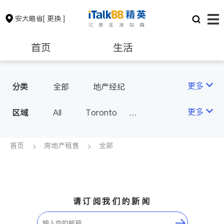
安大略省
[ 更换 ]
首页
生活
医生
律师
更多
分类
全部
地产经纪
保险理财
房地产租售
更多
区域
All
Toronto
Markham
Richmond Hill
银行贷款
会计师
Scarborough
首页
房地产租售
全部
Mississauga
Ottawa
建筑装修
North York
Thornhill
Brampton
Oakville
请订阅我们的新闻
Kitchener
Newmarket