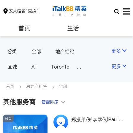
安大略省
[ 更换 ]
首页
生活
医生
律师
更多
分类
全部
地产经纪
保险理财
房地产租售
更多
区域
All
Toronto
Markham
Richmond Hill
银行贷款
会计师
Scarborough
首页
房地产租售
全部
Mississauga
Ottawa
其他服务商
建筑装修
智能排序
North York
Thornhill
Brampton
Oakville
会员
郑振邦/郑李翠仪(Paul &
Kitchener
Newmarket
Rebecca Cheng)