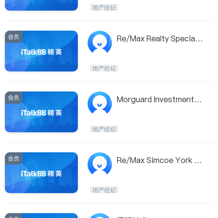
Etobicoke
Hamilton
地产经纪
Windsor
Aurora
Stouffville
Maple
会员
Re/Max Realty Specialis
Waterloo
Guelph
ts Inc
Burlington
Ajax
地产经纪
Vaughan
Whitby
Oshawa
Niagara Falls
会员
Morguard Investments
Ltd
Pickering
Concord
Port Perry
King
地产经纪
ON - Other Cities
会员
Re/Max Simcoe York Lt
d
地产经纪