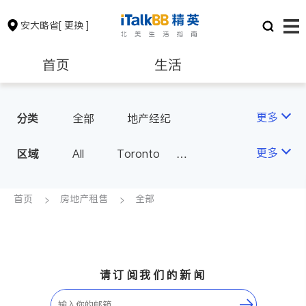
安大略省
[ 更换 ]
首页
生活
医生
律师
更多
分类
全部
地产经纪
保险理财
房地产租售
更多
区域
All
Toronto
Markham
Richmond Hill
银行贷款
会计师
Scarborough
首页
房地产租售
全部
Mississauga
Ottawa
建筑装修
North York
Thornhill
Brampton
Oakville
请订阅我们的新闻
Kitchener
Newmarket