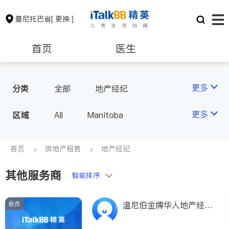
曼尼托巴省
[ 更换 ]
首页
医生
保险理财
房地产租售
更多
分类
全部
地产经纪
会计师
建筑装修
更多
区域
All
Manitoba
首页
房地产租售
地产经纪
其他服务商
智能排序
会员
温尼伯金牌华人地产经
纪--张毅