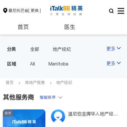
曼尼托巴省
[ 更换 ]
首页
医生
保险理财
房地产租售
更多
分类
全部
地产经纪
会计师
建筑装修
更多
区域
All
Manitoba
首页
房地产租售
地产经纪
其他服务商
智能排序
会员
温尼伯金牌华人地产经
纪--张毅