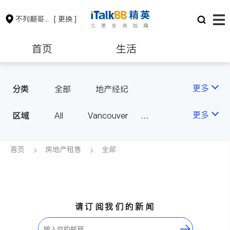
不列颠哥伦比亚省
[ 更换 ]
首页
生活
医生
律师
更多
分类
全部
地产经纪
保险理财
房地产租售
更多
区域
All
Vancouver
Richmond
Burnaby
会计师
建筑装修
Surrey
Coquitlam
首页
房地产租售
全部
North Vancouver
Port Coquitlam
Victoria
New Westminster
请订阅我们的新闻
Langley
Port Moody