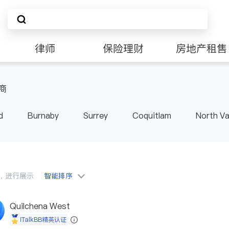
律师
保险理财
房地产租售
商
d
Burnaby
Surrey
Coquitlam
North V
Langley
Port Moody
Maple Ridge
Kelo
会员，进行展示
智能排序
Quilchena West
iTalkBB精英认证