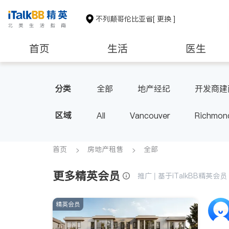
不列颠哥伦比亚省
[ 更换 ]
首页
生活
医生
分类
全部
地产经纪
开发商建
区域
All
Vancouver
Richmon
Victoria
New Westminster
BC - Other Cities
首页
房地产租售
全部
更多精英会员
推广 | 基于iTalkBB精英
精英会员