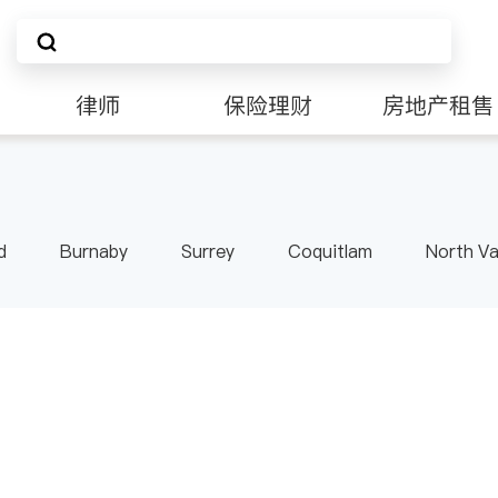
律师
保险理财
房地产租售
d
Burnaby
Surrey
Coquitlam
North V
Langley
Port Moody
Maple Ridge
Kelo