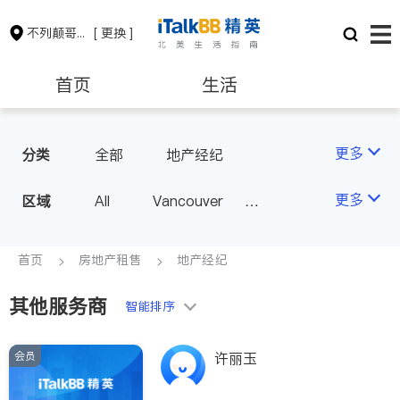
不列颠哥伦比亚省
[ 更换 ]
首页
生活
医生
律师
更多
分类
全部
地产经纪
保险理财
房地产租售
更多
区域
All
Vancouver
Richmond
Burnaby
会计师
建筑装修
Surrey
Coquitlam
首页
房地产租售
地产经纪
North Vancouver
其他服务商
智能排序
Port Coquitlam
Victoria
New Westminster
会员
许丽玉
Langley
Port Moody