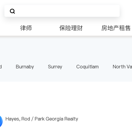
律师
保险理财
房地产租售
d
Burnaby
Surrey
Coquitlam
North V
Langley
Port Moody
Maple Ridge
Kelo
Hayes, Rod / Park Georgia Realty