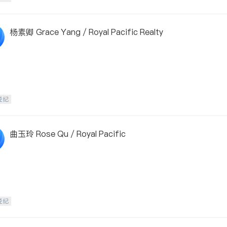
杨素卿 Grace Yang / Royal Pacific Realty
经纪
曲玉玲 Rose Qu / Royal Pacific
经纪