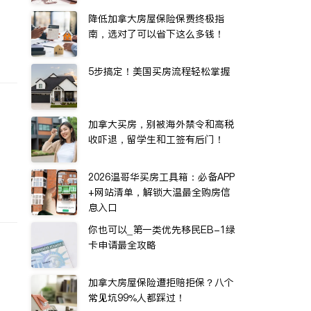
降低加拿大房屋保险保费终极指
南，选对了可以省下这么多钱！
5步搞定！美国买房流程轻松掌握
加拿大买房，别被海外禁令和高税
收吓退，留学生和工签有后门！
2026温哥华买房工具箱：必备APP
+网站清单，解锁大温最全购房信
息入口
你也可以_第一类优先移民EB-1绿
卡申请最全攻略
加拿大房屋保险遭拒赔拒保？八个
常见坑99%人都踩过！