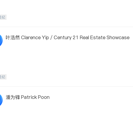
经纪
叶浩然 Clarence Yip / Century 21 Real Estate Showcase
经纪
潘为锋 Patrick Poon