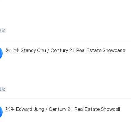
经纪
朱业生 Standy Chu / Century 21 Real Estate Showcase
经纪
张生 Edward Jung / Century 21 Real Estate Showcall