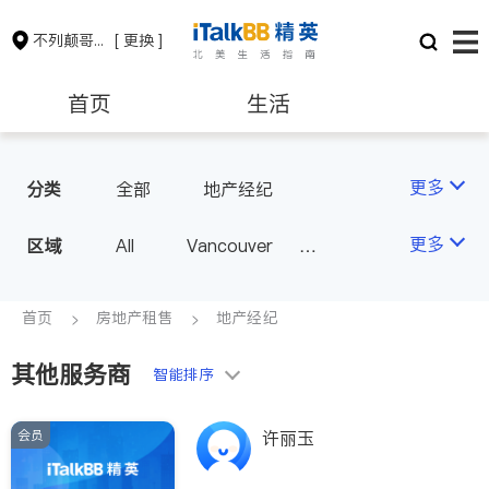
不列颠哥伦比亚省
[ 更换 ]
首页
生活
医生
律师
更多
分类
全部
地产经纪
保险理财
房地产租售
更多
区域
All
Vancouver
Richmond
Burnaby
会计师
建筑装修
Surrey
Coquitlam
首页
房地产租售
地产经纪
North Vancouver
其他服务商
智能排序
Port Coquitlam
Victoria
New Westminster
会员
许丽玉
Langley
Port Moody