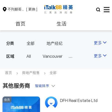
不列颠哥伦比亚省
[ 更换 ]
首页
生活
医生
律师
更多
分类
全部
地产经纪
保险理财
房地产租售
更多
区域
All
Vancouver
Richmond
Burnaby
会计师
建筑装修
Surrey
Coquitlam
首页
房地产租售
全部
North Vancouver
其他服务商
智能排序
Port Coquitlam
Victoria
New Westminster
会员
DFH Real Estate Ltd
Langley
Port Moody