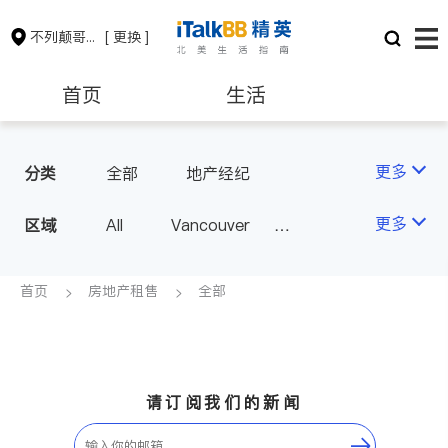
不列颠哥伦比亚省
[ 更换 ]
首页
生活
医生
律师
更多
分类
全部
地产经纪
保险理财
房地产租售
更多
区域
All
Vancouver
Richmond
Burnaby
会计师
建筑装修
Surrey
Coquitlam
首页
房地产租售
全部
North Vancouver
Port Coquitlam
Victoria
New Westminster
请订阅我们的新闻
Langley
Port Moody