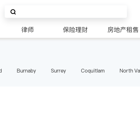
律师
保险理财
房地产租售
d
Burnaby
Surrey
Coquitlam
North V
Langley
Port Moody
Maple Ridge
Kelo