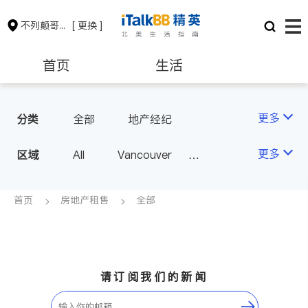
不列颠哥伦比亚省
[ 更换 ]
首页
生活
医生
律师
更多
分类
全部
地产经纪
保险理财
房地产租售
更多
区域
All
Vancouver
Richmond
Burnaby
会计师
建筑装修
Surrey
Coquitlam
首页
房地产租售
全部
North Vancouver
Port Coquitlam
Victoria
New Westminster
请订阅我们的新闻
Langley
Port Moody