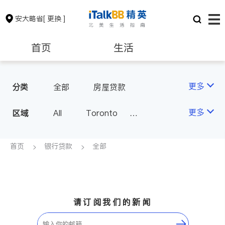
安大略省
[ 更换 ]
首页
生活
医生
律师
更多
分类
全部
房屋贷款
保险理财
房地产租售
更多
区域
All
Toronto
Markham
Richmond Hill
银行贷款
会计师
Scarborough
首页
银行贷款
全部
Mississauga
Ottawa
建筑装修
North York
Thornhill
Brampton
Oakville
请订阅我们的新闻
Kitchener
Newmarket