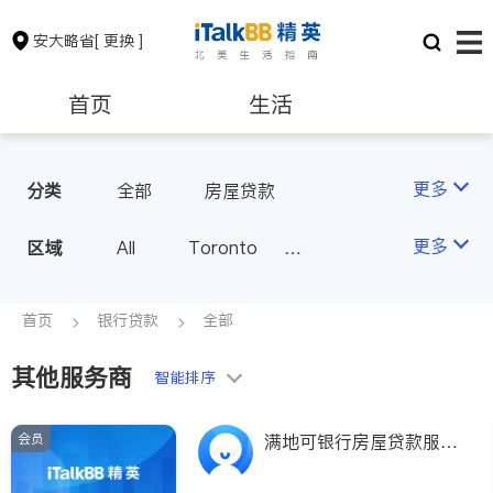
安大略省
[ 更换 ]
首页
生活
医生
律师
更多
分类
全部
房屋贷款
保险理财
房地产租售
更多
区域
All
Toronto
Markham
Richmond Hill
银行贷款
会计师
Scarborough
首页
银行贷款
全部
Mississauga
Ottawa
其他服务商
建筑装修
智能排序
North York
Thornhill
Brampton
Oakville
会员
满地可银行房屋贷款服务
Kitchener
Newmarket
中文专线416-722-122
8