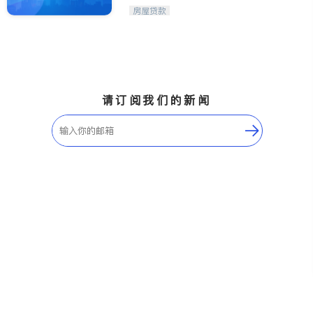
Etobicoke
Hamilton
房屋贷款
Windsor
Aurora
Stouffville
Maple
Waterloo
Guelph
Burlington
Ajax
请订阅我们的新闻
Vaughan
Whitby
Oshawa
Niagara Falls
Pickering
Concord
Port Perry
King
ON - Other Cities