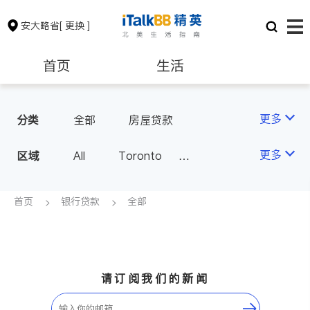
安大略省
[ 更换 ]
首页
生活
医生
律师
更多
分类
全部
房屋贷款
保险理财
房地产租售
更多
区域
All
Toronto
Markham
Richmond Hill
银行贷款
会计师
Scarborough
首页
银行贷款
全部
Mississauga
Ottawa
建筑装修
North York
Thornhill
Brampton
Oakville
请订阅我们的新闻
Kitchener
Newmarket