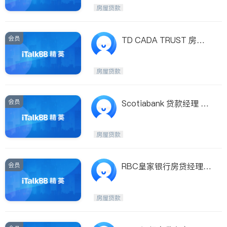
Etobicoke
Hamilton
房屋贷款
Windsor
Aurora
Stouffville
Maple
会员
TD CADA TRUST 房屋
Waterloo
Guelph
贷款区域经理
Burlington
Ajax
房屋贷款
Vaughan
Whitby
Oshawa
Niagara Falls
会员
Scotiabank 贷款经理 夏
向华Cynthia Xia
Pickering
Concord
Port Perry
King
房屋贷款
ON - Other Cities
会员
RBC皇家银行房贷经理-
BETTY WANG王泓
房屋贷款