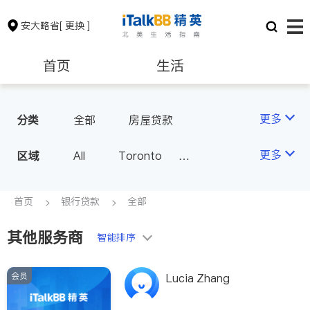
安大略省
[ 更换 ]
首页
生活
医生
律师
更多
分类
全部
房屋贷款
保险理财
房地产租售
更多
区域
All
Toronto
Markham
Richmond Hill
银行贷款
会计师
Scarborough
首页
银行贷款
全部
Mississauga
Ottawa
其他服务商
建筑装修
智能排序
North York
Thornhill
Brampton
Oakville
会员
Lucia Zhang
Kitchener
Newmarket