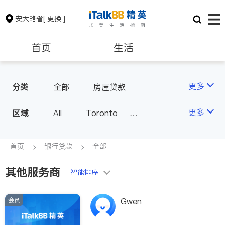
安大略省
[ 更换 ]
首页
生活
医生
律师
更多
分类
全部
房屋贷款
保险理财
房地产租售
更多
区域
All
Toronto
Markham
Richmond Hill
银行贷款
会计师
Scarborough
首页
银行贷款
全部
Mississauga
Ottawa
其他服务商
建筑装修
智能排序
North York
Thornhill
Brampton
Oakville
会员
Gwen
Kitchener
Newmarket