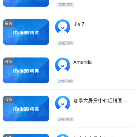
Etobicoke
Hamilton
房屋贷款
Windsor
Aurora
Stouffville
Maple
会员
Jie Z
Waterloo
Guelph
Burlington
Ajax
房屋贷款
Vaughan
Whitby
Oshawa
Niagara Falls
会员
Amanda
Pickering
Concord
Port Perry
King
房屋贷款
ON - Other Cities
会员
加拿大房贷中心促销固定
低至1.89%!
房屋贷款