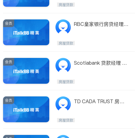
Etobicoke
Hamilton
房屋贷款
Windsor
Aurora
Stouffville
Maple
会员
RBC皇家银行房贷经理-
Waterloo
Guelph
BETTY WANG王泓
Burlington
Ajax
房屋贷款
Vaughan
Whitby
Oshawa
Niagara Falls
会员
Scotiabank 贷款经理 夏
向华Cynthia Xia
Pickering
Concord
Port Perry
King
房屋贷款
ON - Other Cities
会员
TD CADA TRUST 房屋
贷款区域经理
房屋贷款