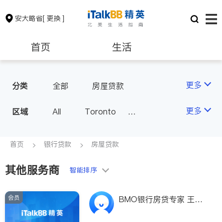
安大略省
[ 更换 ]
首页
生活
医生
律师
更多
分类
全部
房屋贷款
保险理财
房地产租售
更多
区域
All
Toronto
Markham
Richmond Hill
银行贷款
会计师
Scarborough
首页
银行贷款
房屋贷款
Mississauga
Ottawa
其他服务商
建筑装修
智能排序
North York
Thornhill
Brampton
Oakville
会员
BMO银行房贷专家 王红
Kitchener
Newmarket
雨 说到做到