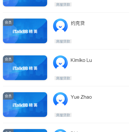
Etobicoke
Hamilton
房屋贷款
Windsor
Aurora
Stouffville
Maple
会员
约克贷
Waterloo
Guelph
Burlington
Ajax
房屋贷款
Vaughan
Whitby
Oshawa
Niagara Falls
会员
Kimiko Lu
Pickering
Concord
Port Perry
King
房屋贷款
ON - Other Cities
会员
Yue Zhao
房屋贷款