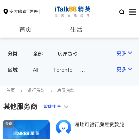
安大略省
[ 更换 ]
首页
生活
医生
律师
更多
分类
全部
房屋贷款
保险理财
房地产租售
更多
区域
All
Toronto
Markham
Richmond Hill
银行贷款
会计师
Scarborough
首页
银行贷款
房屋贷款
Mississauga
Ottawa
其他服务商
建筑装修
智能排序
North York
Thornhill
Brampton
Oakville
会员
满地可银行房屋贷款服务
Kitchener
Newmarket
中文专线416-722-122
8