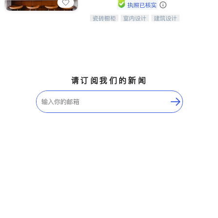
执照已核实
瓷砖橱柜
室内设计
建筑设计
中华橱柜石材公司以实惠的价格提供实
卫浴洁具
室内装修
木橱柜，石英石台面，多种优质不锈钢
水槽、水龙头与抽油烟机。品质厨房，
家的选择。
请订阅我们的新闻