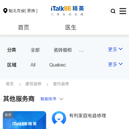
魁北克省
[ 更换 ]
首页
医生
律师
保险理财
更多
分类
全部
瓷砖橱柜
室内装修
房地产租售
会计师
更多
区域
All
Quebec
建筑装修
首页
建筑装修
室内装修
其他服务商
智能排序
会员
有利家庭电器修理