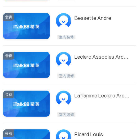
会员
Bessette Andre
室内装修
会员
Leclerc Associes Archit
ectes
室内装修
会员
Laflamme Leclerc Archi
tectes Sencrl
室内装修
会员
Picard Louis