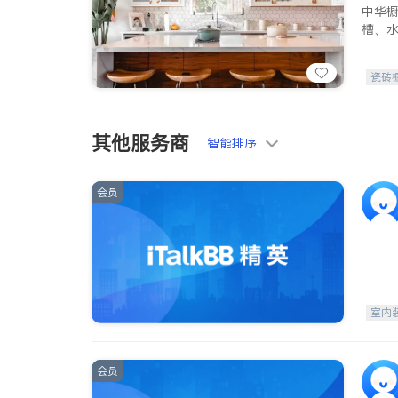
中华
槽、
瓷砖
其他服务商
智能排序
会员
室内
会员