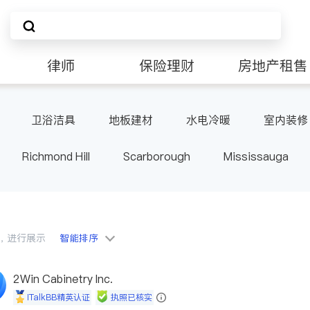
律师
保险理财
房地产租售
卫浴洁具
地板建材
水电冷暖
室内装修
Richmond Hill
Scarborough
Mississauga
ville
Kitchener
Newmarket
Etobicoke
le
Waterloo
Guelph
Burlington
Ajax
Pickering
Concord
Port Perry
King
ON
会员，进行展示
智能排序
2Win Cabinetry Inc.
iTalkBB精英认证
执照已核实