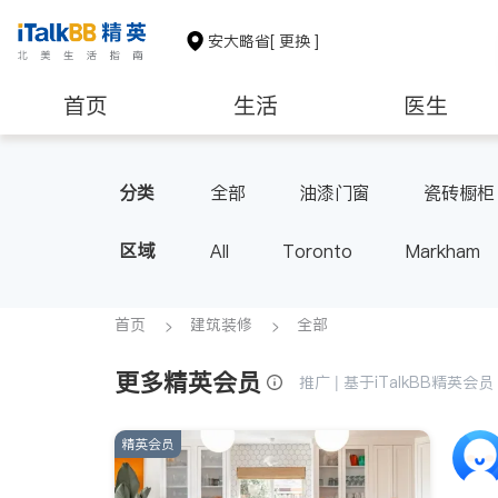
安大略省
[ 更换 ]
首页
生活
医生
建筑装修
分类
全部
油漆门窗
瓷砖橱柜
区域
All
Toronto
Markham
Thornhill
Brampton
Oak
Aurora
Stouffville
Map
首页
建筑装修
全部
Oshawa
Niagara Falls
更多精英会员
推广 | 基于iTalkBB精英
精英会员