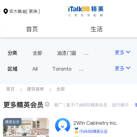
安大略省
[ 更换 ]
首页
生活
医生
律师
更多
分类
全部
油漆门窗
瓷砖橱柜
卫浴洁具
保险理财
房地产租售
更多
区域
All
Toronto
地板建材
水电冷暖
Markham
Richmond Hill
室内装修
银行贷款
会计师
Scarborough
首页
建筑装修
全部
Mississauga
Ottawa
更多精英会员
建筑装修
推广 | 基于iTalkBB精英会员，进行展示
North York
Thornhill
Brampton
Oakville
精英会员
2Win Cabinetry Inc.
Kitchener
Newmarket
iTalkBB精英认证