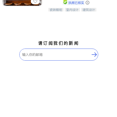
Etobicoke
Hamilton
执照已核实
Windsor
Aurora
瓷砖橱柜
室内设计
建筑设计
中华橱柜石材公司以实惠的价格提供实
卫浴洁具
室内装修
木橱柜，石英石台面，多种优质不锈钢
Stouffville
Maple
水槽、水龙头与抽油烟机。品质厨房，
Waterloo
Guelph
家的选择。
Burlington
Ajax
Vaughan
Whitby
请订阅我们的新闻
Oshawa
Niagara Falls
Pickering
Concord
Port Perry
King
ON - Other Cities