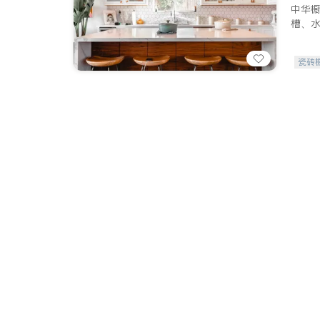
中华
槽、
瓷砖