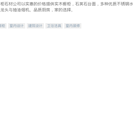
橱柜石材公司以实惠的价格提供实木橱柜，石英石台面，多种优质不锈钢
水龙头与抽油烟机。品质厨房，家的选择。
橱柜
室内设计
建筑设计
卫浴洁具
室内装修