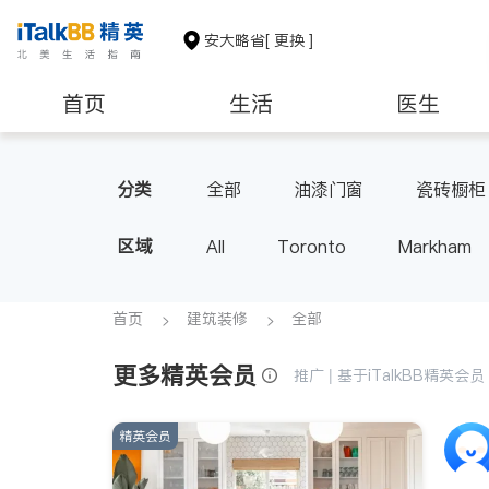
安大略省
[ 更换 ]
首页
生活
医生
建筑装修
分类
全部
油漆门窗
瓷砖橱柜
区域
All
Toronto
Markham
Thornhill
Brampton
Oak
Aurora
Stouffville
Map
首页
建筑装修
全部
Oshawa
Niagara Falls
更多精英会员
推广 | 基于iTalkBB精英
精英会员