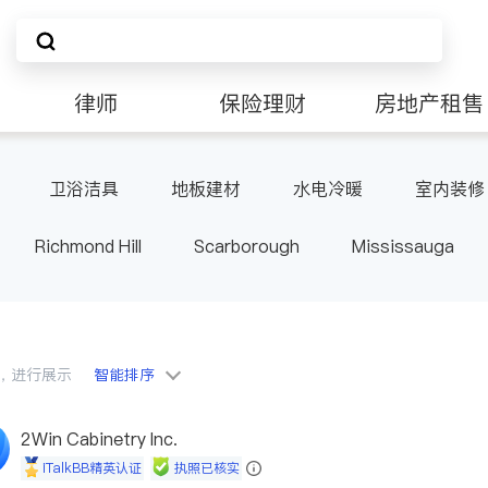
律师
保险理财
房地产租售
卫浴洁具
地板建材
水电冷暖
室内装修
Richmond Hill
Scarborough
Mississauga
ville
Kitchener
Newmarket
Etobicoke
le
Waterloo
Guelph
Burlington
Ajax
Pickering
Concord
Port Perry
King
ON
会员，进行展示
智能排序
2Win Cabinetry Inc.
iTalkBB精英认证
执照已核实