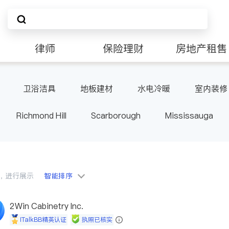
律师
保险理财
房地产租售
卫浴洁具
地板建材
水电冷暖
室内装修
Richmond Hill
Scarborough
Mississauga
ville
Kitchener
Newmarket
Etobicoke
le
Waterloo
Guelph
Burlington
Ajax
Pickering
Concord
Port Perry
King
ON
会员，进行展示
智能排序
2Win Cabinetry Inc.
iTalkBB精英认证
执照已核实