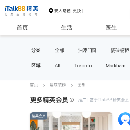
安大略省
[ 更换 ]
首页
生活
医生
建筑装修
分类
全部
油漆门窗
瓷砖橱柜
区域
All
Toronto
Markham
Thornhill
Brampton
Oak
Aurora
Stouffville
Map
首页
建筑装修
全部
Oshawa
Niagara Falls
更多精英会员
推广 | 基于iTalkBB精英
精英会员