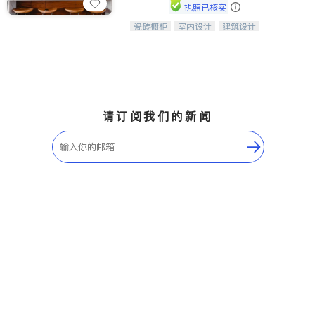
Etobicoke
Hamilton
执照已核实
Windsor
Aurora
瓷砖橱柜
室内设计
建筑设计
中华橱柜石材公司以实惠的价格提供实
卫浴洁具
室内装修
木橱柜，石英石台面，多种优质不锈钢
Stouffville
Maple
水槽、水龙头与抽油烟机。品质厨房，
Waterloo
Guelph
家的选择。
Burlington
Ajax
Vaughan
Whitby
请订阅我们的新闻
Oshawa
Niagara Falls
Pickering
Concord
Port Perry
King
ON - Other Cities