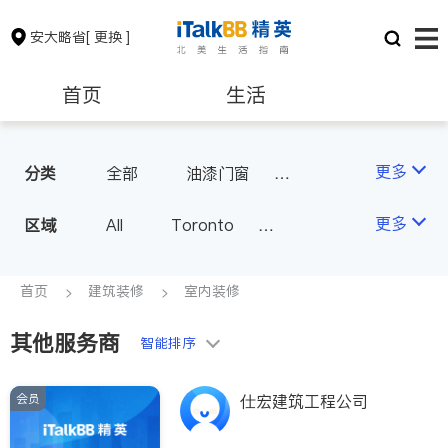
安大略省
[ 更换 ]
首页
生活
医生
律师
更多
分类
全部
油漆门窗
瓷砖橱柜
卫浴洁具
保险理财
房地产租售
更多
区域
All
Toronto
地板建材
水电冷暖
Markham
Richmond Hill
室内装修
银行贷款
会计师
Scarborough
首页
建筑装修
室内装修
Mississauga
Ottawa
其他服务商
建筑装修
智能排序
North York
Thornhill
Brampton
Oakville
会员
仕宏建筑工程公司
Kitchener
Newmarket