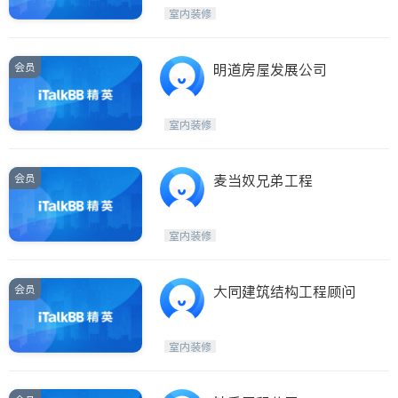
Etobicoke
Hamilton
室内装修
Windsor
Aurora
Stouffville
Maple
会员
明道房屋发展公司
Waterloo
Guelph
Burlington
Ajax
室内装修
Vaughan
Whitby
Oshawa
Niagara Falls
会员
麦当奴兄弟工程
Pickering
Concord
Port Perry
King
室内装修
ON - Other Cities
会员
大同建筑结构工程顾问
室内装修