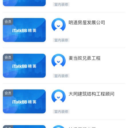
Etobicoke
Hamilton
室内装修
Windsor
Aurora
Stouffville
Maple
会员
明道房屋发展公司
Waterloo
Guelph
Burlington
Ajax
室内装修
Vaughan
Whitby
Oshawa
Niagara Falls
会员
麦当奴兄弟工程
Pickering
Concord
Port Perry
King
室内装修
ON - Other Cities
会员
大同建筑结构工程顾问
室内装修