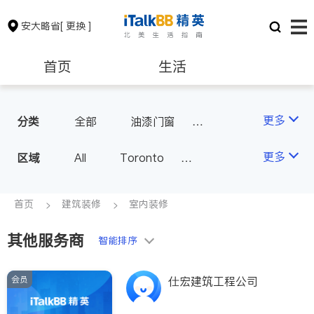
安大略省
[ 更换 ]
首页
生活
医生
律师
更多
分类
全部
油漆门窗
瓷砖橱柜
卫浴洁具
保险理财
房地产租售
更多
区域
All
Toronto
地板建材
水电冷暖
Markham
Richmond Hill
室内装修
银行贷款
会计师
Scarborough
首页
建筑装修
室内装修
Mississauga
Ottawa
其他服务商
建筑装修
智能排序
North York
Thornhill
Brampton
Oakville
会员
仕宏建筑工程公司
Kitchener
Newmarket