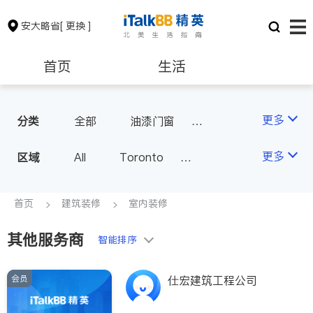
安大略省
[ 更换 ]
首页
生活
医生
律师
更多
分类
全部
油漆门窗
瓷砖橱柜
卫浴洁具
保险理财
房地产租售
更多
区域
All
Toronto
地板建材
水电冷暖
Markham
Richmond Hill
室内装修
银行贷款
会计师
Scarborough
首页
建筑装修
室内装修
Mississauga
Ottawa
其他服务商
建筑装修
智能排序
North York
Thornhill
Brampton
Oakville
会员
仕宏建筑工程公司
Kitchener
Newmarket