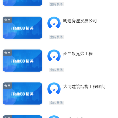
Etobicoke
Hamilton
室内装修
Windsor
Aurora
Stouffville
Maple
会员
明道房屋发展公司
Waterloo
Guelph
Burlington
Ajax
室内装修
Vaughan
Whitby
Oshawa
Niagara Falls
会员
麦当奴兄弟工程
Pickering
Concord
Port Perry
King
室内装修
ON - Other Cities
会员
大同建筑结构工程顾问
室内装修