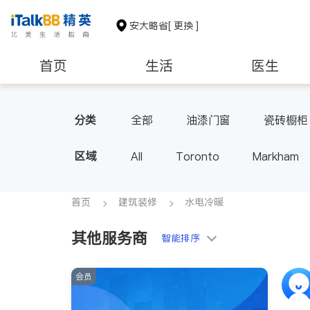
安大略省
[ 更换 ]
首页
生活
医生
建筑装修
分类
全部
油漆门窗
瓷砖橱柜
区域
All
Toronto
Markham
Thornhill
Brampton
Oak
Aurora
Stouffville
Map
首页
建筑装修
水电冷暖
Oshawa
Niagara Falls
其他服务商
智能排序
会员