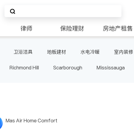
律师
保险理财
房地产租售
卫浴洁具
地板建材
水电冷暖
室内装修
Richmond Hill
Scarborough
Mississauga
ville
Kitchener
Newmarket
Etobicoke
le
Waterloo
Guelph
Burlington
Ajax
Pickering
Concord
Port Perry
King
ON
Mas Air Home Comfort