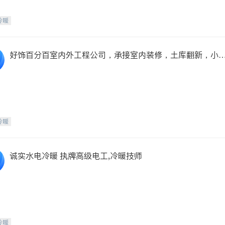
冷暖
好饰百分百室内外工程公司，承接室内装修，土库翻新，小
小补，水电改造
冷暖
诚实水电冷暖 执牌高级电工,冷暖技师
冷暖