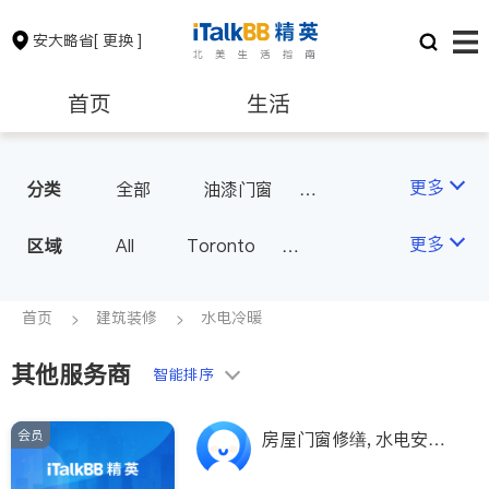
安大略省
[ 更换 ]
首页
生活
医生
律师
更多
分类
全部
油漆门窗
瓷砖橱柜
卫浴洁具
保险理财
房地产租售
更多
区域
All
Toronto
地板建材
水电冷暖
Markham
Richmond Hill
室内装修
银行贷款
会计师
Scarborough
首页
建筑装修
水电冷暖
Mississauga
Ottawa
其他服务商
建筑装修
智能排序
North York
Thornhill
Brampton
Oakville
会员
房屋门窗修缮, 水电安
Kitchener
Newmarket
装，故障排除。