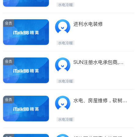
Etobicoke
Hamilton
水电冷暖
Windsor
Aurora
Stouffville
Maple
会员
进利水电装修
Waterloo
Guelph
Burlington
Ajax
水电冷暖
Vaughan
Whitby
Oshawa
Niagara Falls
会员
SUN注册水电承包商,水
电工程,房屋重建
Pickering
Concord
Port Perry
King
水电冷暖
ON - Other Cities
会员
水电、房屋维修，砍树，
游泳池管理，
水电冷暖