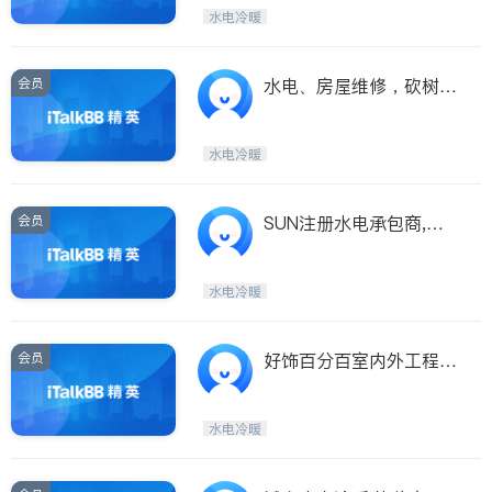
Etobicoke
Hamilton
水电冷暖
Windsor
Aurora
Stouffville
Maple
会员
水电、房屋维修，砍树，
Waterloo
Guelph
游泳池管理，
Burlington
Ajax
水电冷暖
Vaughan
Whitby
Oshawa
Niagara Falls
会员
SUN注册水电承包商,水
电工程,房屋重建
Pickering
Concord
Port Perry
King
水电冷暖
ON - Other Cities
会员
好饰百分百室内外工程公
司，承接室内装修，土库
翻新，小修小补，水电改
水电冷暖
造