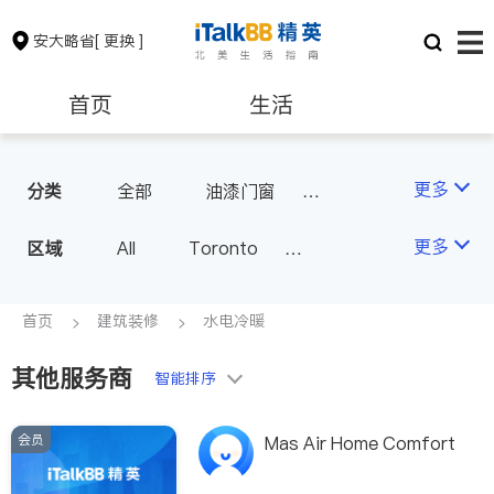
安大略省
[ 更换 ]
首页
生活
医生
律师
更多
分类
全部
油漆门窗
瓷砖橱柜
卫浴洁具
保险理财
房地产租售
更多
区域
All
Toronto
地板建材
水电冷暖
Markham
Richmond Hill
室内装修
银行贷款
会计师
Scarborough
首页
建筑装修
水电冷暖
Mississauga
Ottawa
其他服务商
建筑装修
智能排序
North York
Thornhill
Brampton
Oakville
会员
Mas Air Home Comfort
Kitchener
Newmarket