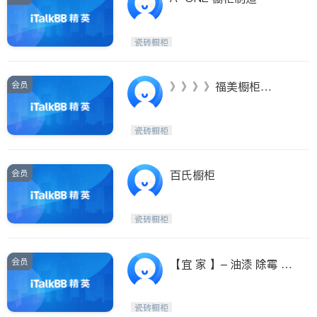
瓷砖橱柜
会员
》》》》福美橱柜
《《《《
瓷砖橱柜
会员
百氏橱柜
瓷砖橱柜
会员
【宜 家 】– 油漆 除霉 隔
间 橱柜改色 纱
瓷砖橱柜