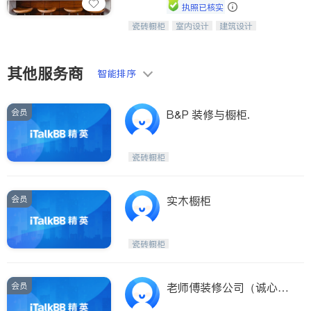
Etobicoke
Hamilton
执照已核实
Windsor
Aurora
瓷砖橱柜
室内设计
建筑设计
中华橱柜石材公司以实惠的价格提供实
卫浴洁具
室内装修
木橱柜，石英石台面，多种优质不锈钢
Stouffville
Maple
水槽、水龙头与抽油烟机。品质厨房，
Waterloo
Guelph
家的选择。
其他服务商
智能排序
Burlington
Ajax
Vaughan
Whitby
会员
B&P 装修与橱柜.
Oshawa
Niagara Falls
Pickering
Concord
瓷砖橱柜
Port Perry
King
会员
实木橱柜
ON - Other Cities
瓷砖橱柜
会员
老师傅装修公司（诚心待
人，认真做事，橱柜实体