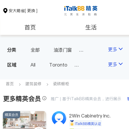
安大略省
[ 更换 ]
首页
生活
医生
律师
更多
分类
全部
油漆门窗
瓷砖橱柜
卫浴洁具
保险理财
房地产租售
更多
区域
All
Toronto
地板建材
水电冷暖
Markham
Richmond Hill
室内装修
银行贷款
会计师
Scarborough
首页
建筑装修
瓷砖橱柜
Mississauga
Ottawa
更多精英会员
建筑装修
推广 | 基于iTalkBB精英会员，进行展示
North York
Thornhill
Brampton
Oakville
精英会员
2Win Cabinetry Inc.
Kitchener
Newmarket
iTalkBB精英认证