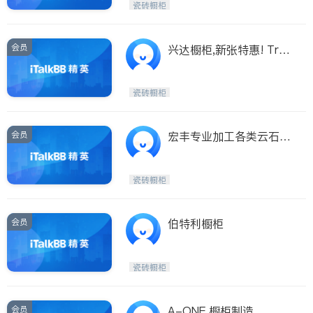
瓷砖橱柜
会员
兴达橱柜,新张特惠! Trini
ty 4D K&B
瓷砖橱柜
会员
宏丰专业加工各类云石台
面及橱柜
瓷砖橱柜
会员
伯特利橱柜
瓷砖橱柜
会员
A-ONE 橱柜制造