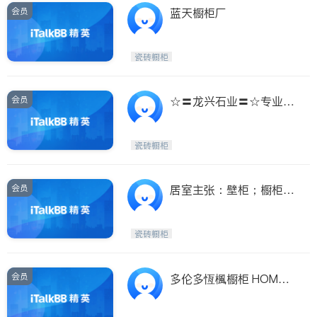
会员
蓝天橱柜厂
瓷砖橱柜
会员
☆〓龙兴石业〓☆专业制
作云石台面&橱柜
瓷砖橱柜
会员
居室主张：壁柜；橱柜；
商业柜；滑动门；折
瓷砖橱柜
会员
多伦多恆楓橱柜 HOMEY
KITCHEN CABINET