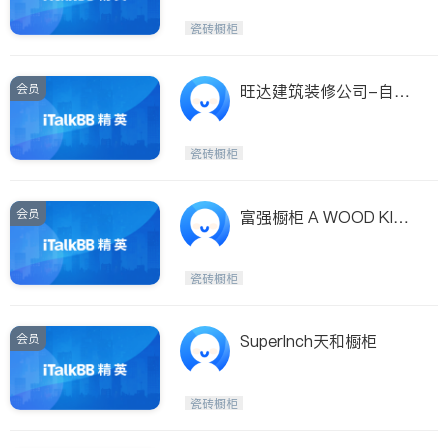
厂直销）
瓷砖橱柜
会员
旺达建筑装修公司-自设
橱柜厂
瓷砖橱柜
会员
富强橱柜 A WOOD KITC
HENS
瓷砖橱柜
会员
SuperInch天和橱柜
瓷砖橱柜