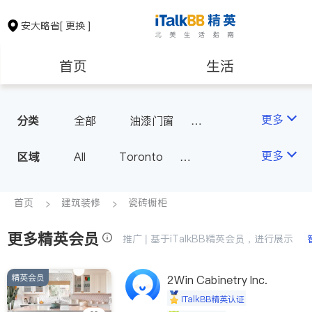
安大略省
[ 更换 ]
首页
生活
医生
律师
更多
分类
全部
油漆门窗
瓷砖橱柜
卫浴洁具
保险理财
房地产租售
更多
区域
All
Toronto
地板建材
水电冷暖
Markham
Richmond Hill
室内装修
银行贷款
会计师
Scarborough
首页
建筑装修
瓷砖橱柜
Mississauga
Ottawa
更多精英会员
建筑装修
推广 | 基于iTalkBB精英会员，进行展示
North York
Thornhill
Brampton
Oakville
精英会员
2Win Cabinetry Inc.
Kitchener
Newmarket
iTalkBB精英认证