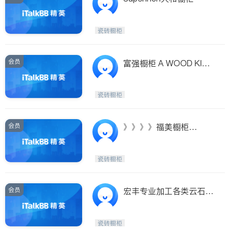
瓷砖橱柜
会员
富强橱柜 A WOOD KITC
HENS
瓷砖橱柜
会员
》》》》福美橱柜
《《《《
瓷砖橱柜
会员
宏丰专业加工各类云石台
面及橱柜
瓷砖橱柜