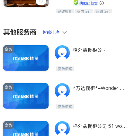
Etobicoke
Hamilton
执照已核实
Windsor
Aurora
瓷砖橱柜
室内设计
建筑设计
中华橱柜石材公司以实惠的价格提供实
卫浴洁具
室内装修
木橱柜，石英石台面，多种优质不锈钢
Stouffville
Maple
水槽、水龙头与抽油烟机。品质厨房，
Waterloo
Guelph
家的选择。
其他服务商
智能排序
Burlington
Ajax
Vaughan
Whitby
会员
格外鑫橱柜公司
Oshawa
Niagara Falls
Pickering
Concord
瓷砖橱柜
Port Perry
King
会员
*万达橱柜*-Wonder ca
ON - Other Cities
binet
瓷砖橱柜
会员
格外鑫橱柜公司 51 woo
d Ltd