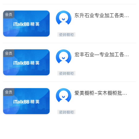
会员
东升石业专业加工各类云
石台面及橱柜
瓷砖橱柜
会员
宏丰石业—专业加工各种
云石台面及橱柜
瓷砖橱柜
会员
爱美橱柜-实木橱柜批发
零售
瓷砖橱柜