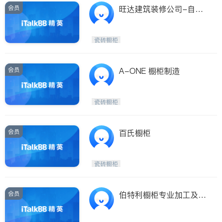
会员
旺达建筑装修公司-自设
橱柜厂
瓷砖橱柜
会员
A-ONE 橱柜制造
瓷砖橱柜
会员
百氏橱柜
瓷砖橱柜
会员
伯特利橱柜专业加工及花
岗岩人造石台面