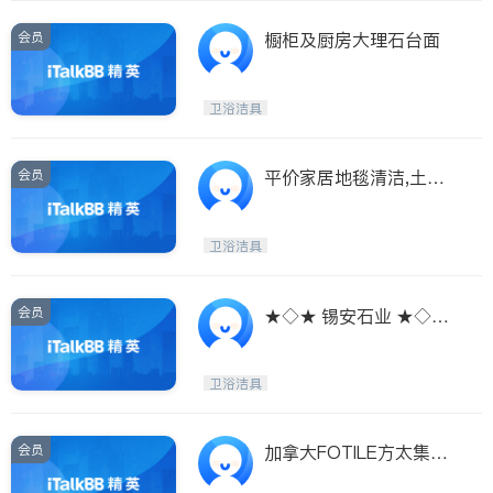
会员
橱柜及厨房大理石台面
卫浴洁具
会员
平价家居地毯清洁,土库
漏水清理,厨厕清理
卫浴洁具
会员
★◇★ 锡安石业 ★◇★
厨房台面 ★◇★
卫浴洁具
会员
加拿大FOTILE方太集团
——高端厨电领导者（抽