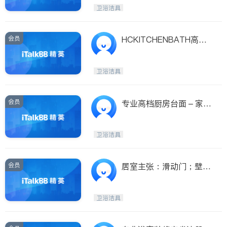
Etobicoke
Hamilton
卫浴洁具
Windsor
Aurora
Stouffville
Maple
会员
HCKITCHENBATH高档
Waterloo
Guelph
加枫实木厨柜
Burlington
Ajax
卫浴洁具
Vaughan
Whitby
Oshawa
Niagara Falls
会员
专业高档厨房台面 – 家意
云石公司
Pickering
Concord
Port Perry
King
卫浴洁具
ON - Other Cities
会员
居室主张：滑动门；壁
柜；橱柜；卫浴
卫浴洁具