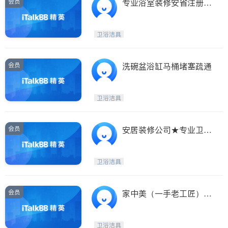
会员
专业浴室装修安省注册有
工程保险和WSIB
卫浴洁具
会员
洗碗盆浴缸马桶堵塞疏通
卫浴洁具
会员
安居装修公司★专业卫生
间 厨房 地下室
卫浴洁具
会员
家中美（一手老工匠）专
业厨房*卫生间浴室新建
和翻新
卫浴洁具