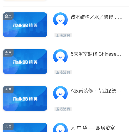
会员
改木结构／水／装修，出
租加厕所厨房窗户，3人
团队，老板亲自干活，内
卫浴洁具
有价格表
会员
5天浴室裝修 Chineseha
ndyman.com 出租物业返
新 通渠治漏
卫浴洁具
会员
A致尚装修：专业贴瓷
砖、地砖、卫浴升级。
卫浴洁具
会员
大 中 华—- 厨房浴室 如