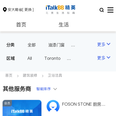
安大略省
[ 更换 ]
首页
生活
医生
律师
更多
分类
全部
油漆门窗
瓷砖橱柜
卫浴洁具
保险理财
房地产租售
更多
区域
All
Toronto
地板建材
水电冷暖
Markham
Richmond Hill
室内装修
银行贷款
会计师
Scarborough
首页
建筑装修
卫浴洁具
Mississauga
Ottawa
其他服务商
建筑装修
智能排序
North York
Thornhill
Brampton
Oakville
会员
FOSON STONE 厨房台
Kitchener
Newmarket
面加工公司