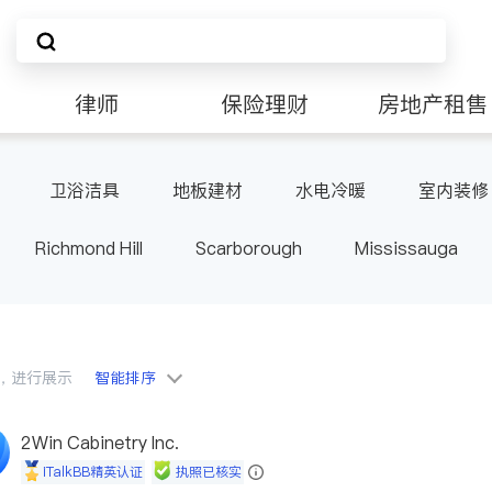
律师
保险理财
房地产租售
卫浴洁具
地板建材
水电冷暖
室内装修
Richmond Hill
Scarborough
Mississauga
ville
Kitchener
Newmarket
Etobicoke
le
Waterloo
Guelph
Burlington
Ajax
Pickering
Concord
Port Perry
King
ON
会员，进行展示
智能排序
2Win Cabinetry Inc.
iTalkBB精英认证
执照已核实