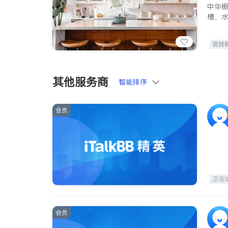
中华
槽、
瓷砖
其他服务商
智能排序
会员
卫浴
会员