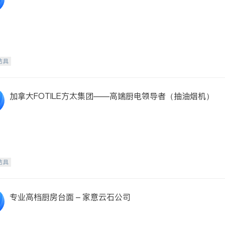
洁具
加拿大FOTILE方太集团——高端厨电领导者（抽油烟机）
洁具
专业高档厨房台面 – 家意云石公司