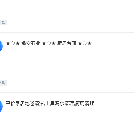
洁具
★◇★ 锡安石业 ★◇★ 厨房台面 ★◇★
洁具
平价家居地毯清洁,土库漏水清理,厨厕清理