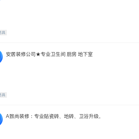
洁具
安居装修公司★专业卫生间 厨房 地下室
洁具
A致尚装修：专业贴瓷砖、地砖、卫浴升级。