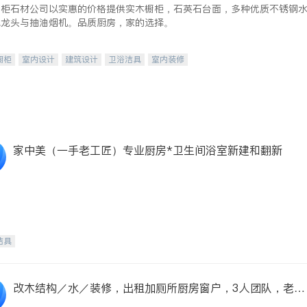
橱柜石材公司以实惠的价格提供实木橱柜，石英石台面，多种优质不锈钢
水龙头与抽油烟机。品质厨房，家的选择。
橱柜
室内设计
建筑设计
卫浴洁具
室内装修
家中美（一手老工匠）专业厨房*卫生间浴室新建和翻新
洁具
改木结构／水／装修，出租加厕所厨房窗户，3人团队，老板
亲自干活，内有价格表