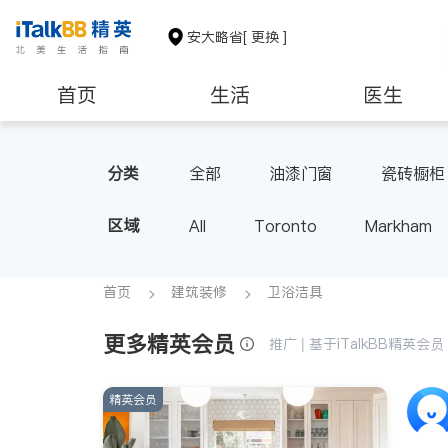
安大略省
[ 更换 ]
首页
生活
医生
建筑装修
分类
全部
油漆门窗
瓷砖橱柜
区域
All
Toronto
Markham
Thornhill
Brampton
Oak
Aurora
Stouffville
Map
首页
建筑装修
卫浴洁具
Oshawa
Niagara Falls
更多精英会员
推广 | 基于iTalkBB精英
精英会员