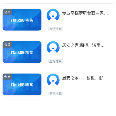
会员
专业高档厨房台面 – 家意
云石公司
卫浴洁具
会员
居安之家:橱柜、浴室
柜、瓷砖
卫浴洁具
会员
居安之家—- 橱柜、浴室
柜、瓷砖—-批发
卫浴洁具