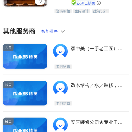
Etobicoke
Hamilton
执照已核实
Windsor
Aurora
瓷砖橱柜
室内设计
建筑设计
中华橱柜石材公司以实惠的价格提供实
卫浴洁具
室内装修
木橱柜，石英石台面，多种优质不锈钢
Stouffville
Maple
水槽、水龙头与抽油烟机。品质厨房，
Waterloo
Guelph
家的选择。
其他服务商
智能排序
Burlington
Ajax
Vaughan
Whitby
会员
家中美（一手老工匠）专
业厨房*卫生间浴室新建
Oshawa
Niagara Falls
和翻新
Pickering
Concord
卫浴洁具
Port Perry
King
会员
改木结构／水／装修，出
ON - Other Cities
租加厕所厨房窗户，3人
团队，老板亲自干活，内
卫浴洁具
有价格表
会员
安居装修公司★专业卫生
间 厨房 地下室