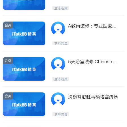
卫浴洁具
会员
A致尚装修：专业贴瓷
砖、地砖、卫浴升级。
卫浴洁具
会员
5天浴室裝修 Chineseha
ndyman.com 出租物业返
新 通渠治漏
卫浴洁具
会员
洗碗盆浴缸马桶堵塞疏通
卫浴洁具