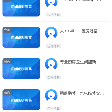
漏水清理,厨厕清理
卫浴洁具
会员
大 中 华—- 厨房浴室 如
新！油漆半价
卫浴洁具
会员
专业厨房卫生间翻新、粉
刷油漆
卫浴洁具
会员
明航装修：水电维修安
装，地下室装修，厨房浴
室翻新改造，地板油漆翻
卫浴洁具
新，免费估价！