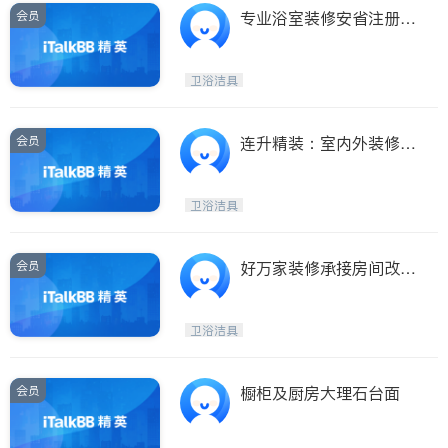
会员
专业浴室装修安省注册有
工程保险和WSIB
卫浴洁具
会员
连升精装：室内外装修专
业卫生间厨房土库
卫浴洁具
会员
好万家装修承接房间改造
土库洗手间厨房餐馆
卫浴洁具
会员
橱柜及厨房大理石台面