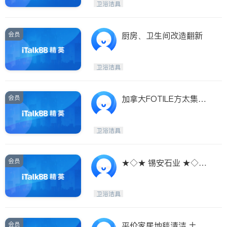
卫浴洁具
会员
厨房、卫生间改造翻新
卫浴洁具
会员
加拿大FOTILE方太集团
——高端厨电领导者（抽
油烟机）
卫浴洁具
会员
★◇★ 锡安石业 ★◇★
厨房台面 ★◇★
卫浴洁具
会员
平价家居地毯清洁,土库