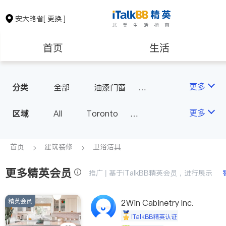
安大略省
[ 更换 ]
首页
生活
医生
律师
更多
分类
全部
油漆门窗
瓷砖橱柜
卫浴洁具
保险理财
房地产租售
更多
区域
All
Toronto
地板建材
水电冷暖
Markham
Richmond Hill
室内装修
银行贷款
会计师
Scarborough
首页
建筑装修
卫浴洁具
Mississauga
Ottawa
更多精英会员
建筑装修
推广 | 基于iTalkBB精英会员，进行展示
North York
Thornhill
Brampton
Oakville
精英会员
2Win Cabinetry Inc.
Kitchener
Newmarket
iTalkBB精英认证