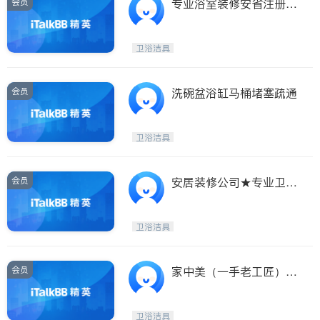
会员
专业浴室装修安省注册有
工程保险和WSIB
卫浴洁具
会员
洗碗盆浴缸马桶堵塞疏通
卫浴洁具
会员
安居装修公司★专业卫生
间 厨房 地下室
卫浴洁具
会员
家中美（一手老工匠）专
业厨房*卫生间浴室新建
和翻新
卫浴洁具