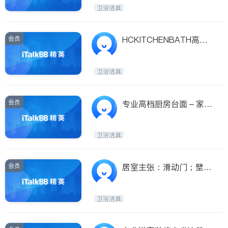
Etobicoke
Hamilton
卫浴洁具
Windsor
Aurora
Stouffville
Maple
会员
HCKITCHENBATH高档
Waterloo
Guelph
加枫实木厨柜
Burlington
Ajax
卫浴洁具
Vaughan
Whitby
Oshawa
Niagara Falls
会员
专业高档厨房台面 – 家意
云石公司
Pickering
Concord
Port Perry
King
卫浴洁具
ON - Other Cities
会员
居室主张：滑动门；壁
柜；橱柜；卫浴
卫浴洁具