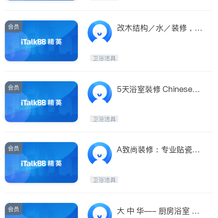
会员
改木结构／水／装修，出
租加厕所厨房窗户，3人
团队，老板亲自干活，内
卫浴洁具
有价格表
会员
5天浴室裝修 Chineseha
ndyman.com 出租物业返
新 通渠治漏
卫浴洁具
会员
A致尚装修：专业贴瓷
砖、地砖、卫浴升级。
卫浴洁具
会员
大 中 华—- 厨房浴室 如