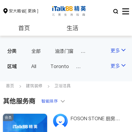
安大略省
[ 更换 ]
首页
生活
医生
律师
更多
分类
全部
油漆门窗
瓷砖橱柜
卫浴洁具
保险理财
房地产租售
更多
区域
All
Toronto
地板建材
水电冷暖
Markham
Richmond Hill
室内装修
银行贷款
会计师
Scarborough
首页
建筑装修
卫浴洁具
Mississauga
Ottawa
其他服务商
建筑装修
智能排序
North York
Thornhill
Brampton
Oakville
会员
FOSON STONE 厨房台
Kitchener
Newmarket
面加工公司