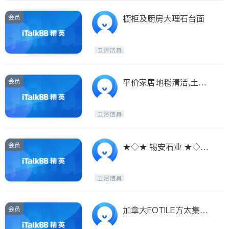
会员
橱柜及厨房大理石台面
卫浴洁具
会员
平价家居地毯清洁,土库
漏水清理,厨厕清理
卫浴洁具
会员
★◇★ 锡安石业 ★◇★
厨房台面 ★◇★
卫浴洁具
会员
加拿大FOTILE方太集团
——高端厨电领导者（抽