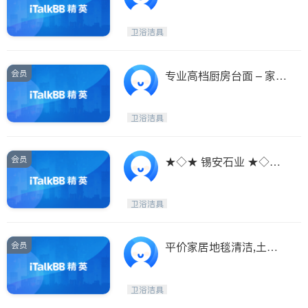
——高端厨电领导者（抽
油烟机）
卫浴洁具
会员
专业高档厨房台面 – 家意
云石公司
卫浴洁具
会员
★◇★ 锡安石业 ★◇★
厨房台面 ★◇★
卫浴洁具
会员
平价家居地毯清洁,土库
漏水清理,厨厕清理
卫浴洁具