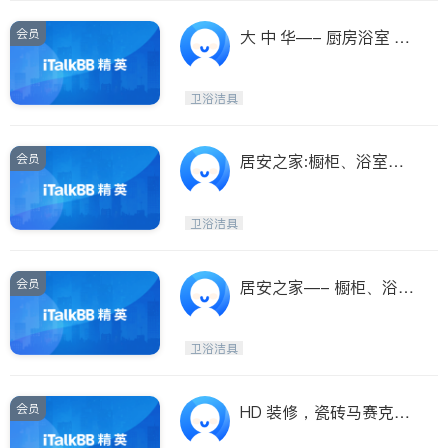
会员
大 中 华—- 厨房浴室 如
新！油漆半价
卫浴洁具
会员
居安之家:橱柜、浴室
柜、瓷砖
卫浴洁具
会员
居安之家—- 橱柜、浴室
柜、瓷砖—-批发
卫浴洁具
会员
HD 装修，瓷砖马赛克，
浴柜橱柜on sale!