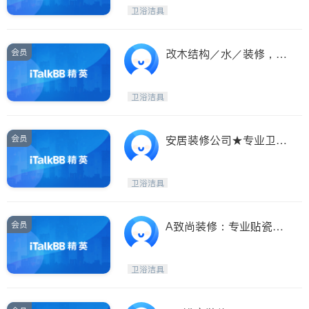
Etobicoke
Hamilton
卫浴洁具
Windsor
Aurora
Stouffville
Maple
会员
改木结构／水／装修，出
Waterloo
Guelph
租加厕所厨房窗户，3人
团队，老板亲自干活，内
Burlington
Ajax
卫浴洁具
有价格表
Vaughan
Whitby
Oshawa
Niagara Falls
会员
安居装修公司★专业卫生
间 厨房 地下室
Pickering
Concord
Port Perry
King
卫浴洁具
ON - Other Cities
会员
A致尚装修：专业贴瓷
砖、地砖、卫浴升级。
卫浴洁具