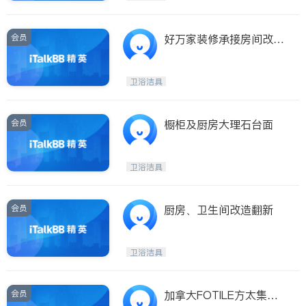
会员
好万家装修承接房间改造
土库洗手间厨房餐馆
卫浴洁具
会员
橱柜及厨房大理石台面
卫浴洁具
会员
厨房、卫生间改造翻新
卫浴洁具
会员
加拿大FOTILE方太集团