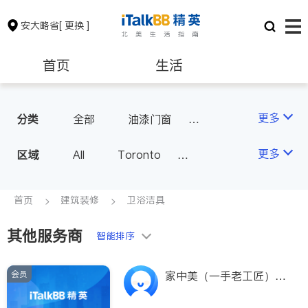
安大略省
[ 更换 ]
首页
生活
医生
律师
更多
分类
全部
油漆门窗
瓷砖橱柜
卫浴洁具
保险理财
房地产租售
更多
区域
All
Toronto
地板建材
水电冷暖
Markham
Richmond Hill
室内装修
银行贷款
会计师
Scarborough
首页
建筑装修
卫浴洁具
Mississauga
Ottawa
其他服务商
建筑装修
智能排序
North York
Thornhill
Brampton
Oakville
会员
家中美（一手老工匠）专
Kitchener
Newmarket
业厨房*卫生间浴室新建
和翻新