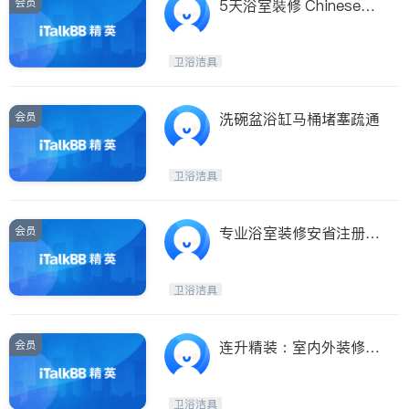
会员
5天浴室裝修 Chineseha
ndyman.com 出租物业返
新 通渠治漏
卫浴洁具
会员
洗碗盆浴缸马桶堵塞疏通
卫浴洁具
会员
专业浴室装修安省注册有
工程保险和WSIB
卫浴洁具
会员
连升精装：室内外装修专
业卫生间厨房土库
卫浴洁具