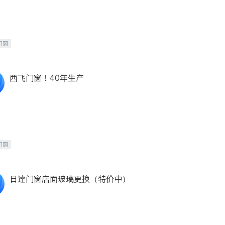
门窗
西飞门窗！40年生产
门窗
日逹门窗店面玻璃更换（特价中）