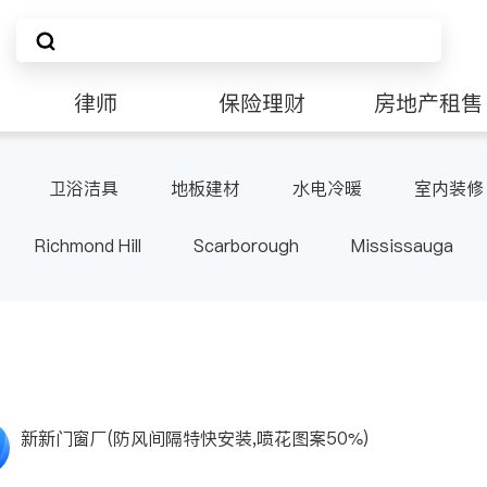
律师
保险理财
房地产租售
卫浴洁具
地板建材
水电冷暖
室内装修
Richmond Hill
Scarborough
Mississauga
ville
Kitchener
Newmarket
Etobicoke
le
Waterloo
Guelph
Burlington
Ajax
Pickering
Concord
Port Perry
King
ON
新新门窗厂(防风间隔特快安装,喷花图案50%)