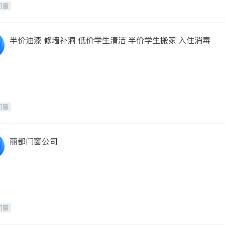
门窗
半价油漆 修墙补洞 低价学生清洁 半价学生搬家 入住消毒
门窗
丽都门窗公司
门窗