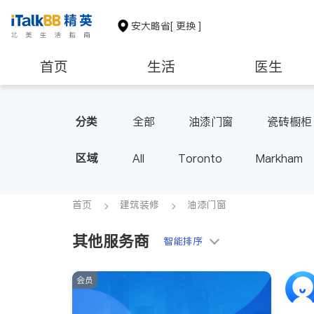
安大略省
[ 更换 ]
首页
生活
医生
建筑装修
分类
全部
油漆门窗
瓷砖橱柜
区域
All
Toronto
Markham
Thornhill
Brampton
Oak
Aurora
Stouffville
Map
首页
建筑装修
油漆门窗
Oshawa
Niagara Falls
其他服务商
智能排序
会员