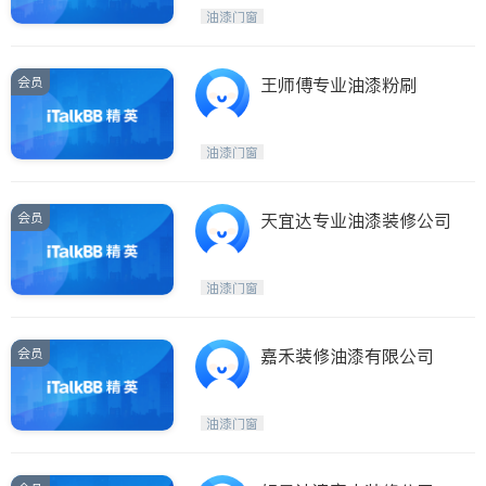
Etobicoke
Hamilton
油漆门窗
Windsor
Aurora
Stouffville
Maple
会员
王师傅专业油漆粉刷
Waterloo
Guelph
Burlington
Ajax
油漆门窗
Vaughan
Whitby
Oshawa
Niagara Falls
会员
天宜达专业油漆装修公司
Pickering
Concord
Port Perry
King
油漆门窗
ON - Other Cities
会员
嘉禾装修油漆有限公司
油漆门窗