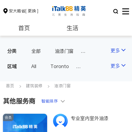
安大略省
[ 更换 ]
首页
生活
医生
律师
更多
分类
全部
油漆门窗
瓷砖橱柜
卫浴洁具
保险理财
房地产租售
更多
区域
All
Toronto
地板建材
水电冷暖
Markham
Richmond Hill
室内装修
银行贷款
会计师
Scarborough
首页
建筑装修
油漆门窗
Mississauga
Ottawa
其他服务商
建筑装修
智能排序
North York
Thornhill
Brampton
Oakville
会员
专业室内室外油漆
Kitchener
Newmarket