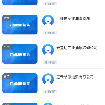
Etobicoke
Hamilton
油漆门窗
Windsor
Aurora
Stouffville
Maple
会员
王师傅专业油漆粉刷
Waterloo
Guelph
Burlington
Ajax
油漆门窗
Vaughan
Whitby
Oshawa
Niagara Falls
会员
天宜达专业油漆装修公司
Pickering
Concord
Port Perry
King
油漆门窗
ON - Other Cities
会员
嘉禾装修油漆有限公司
油漆门窗