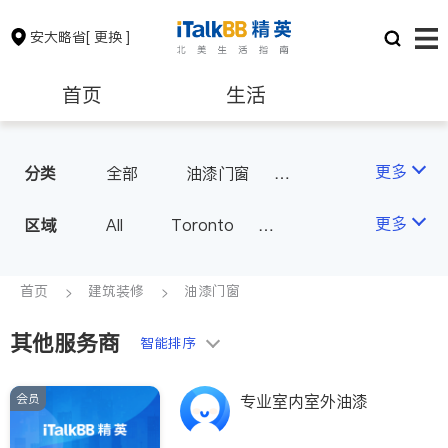
安大略省
[ 更换 ]
首页
生活
医生
律师
更多
分类
全部
油漆门窗
瓷砖橱柜
卫浴洁具
保险理财
房地产租售
更多
区域
All
Toronto
地板建材
水电冷暖
Markham
Richmond Hill
室内装修
银行贷款
会计师
Scarborough
首页
建筑装修
油漆门窗
Mississauga
Ottawa
其他服务商
建筑装修
智能排序
North York
Thornhill
Brampton
Oakville
会员
专业室内室外油漆
Kitchener
Newmarket