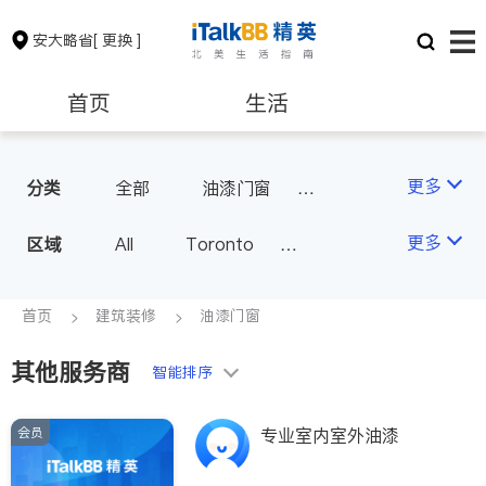
安大略省
[ 更换 ]
首页
生活
医生
律师
更多
分类
全部
油漆门窗
瓷砖橱柜
卫浴洁具
保险理财
房地产租售
更多
区域
All
Toronto
地板建材
水电冷暖
Markham
Richmond Hill
室内装修
银行贷款
会计师
Scarborough
首页
建筑装修
油漆门窗
Mississauga
Ottawa
其他服务商
建筑装修
智能排序
North York
Thornhill
Brampton
Oakville
会员
专业室内室外油漆
Kitchener
Newmarket