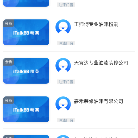
Etobicoke
Hamilton
油漆门窗
Windsor
Aurora
Stouffville
Maple
会员
王师傅专业油漆粉刷
Waterloo
Guelph
Burlington
Ajax
油漆门窗
Vaughan
Whitby
Oshawa
Niagara Falls
会员
天宜达专业油漆装修公司
Pickering
Concord
Port Perry
King
油漆门窗
ON - Other Cities
会员
嘉禾装修油漆有限公司
油漆门窗