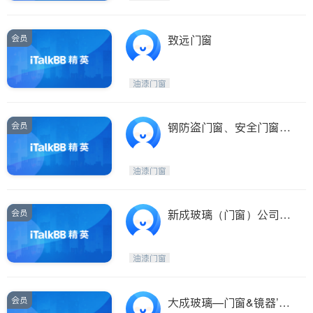
会员
致远门窗
油漆门窗
会员
钢防盗门窗、安全门窗、
铁围墙 铁门
油漆门窗
会员
新成玻璃（门窗）公司Hi
nsGlass&Glazing
油漆门窗
会员
大成玻璃—门窗&镜器’您