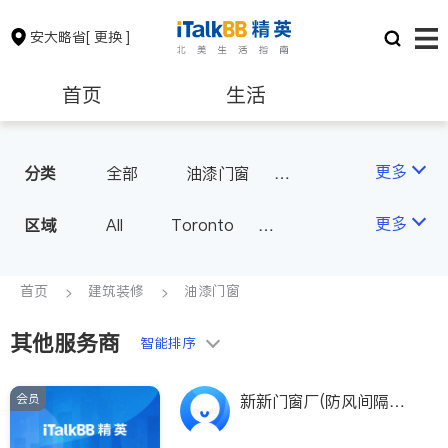
安大略省
[ 更换 ]
首页
生活
医生
律师
更多
分类
全部
油漆门窗
瓷砖橱柜
卫浴洁具
保险理财
房地产租售
更多
区域
All
Toronto
地板建材
水电冷暖
Markham
Richmond Hill
室内装修
银行贷款
会计师
Scarborough
首页
建筑装修
油漆门窗
Mississauga
Ottawa
其他服务商
建筑装修
智能排序
North York
Thornhill
Brampton
Oakville
会员
新新门窗厂(防风间隔特
Kitchener
Newmarket
快安装,喷花图案50%)