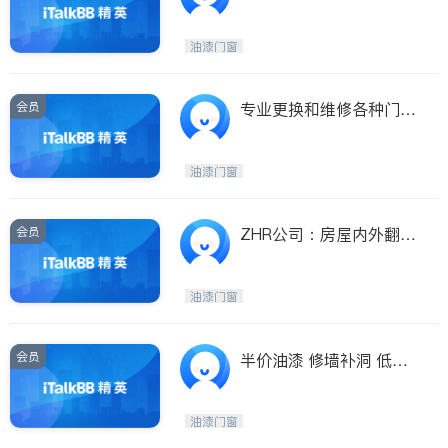
有大成,心想事成！
油漆门窗
会员
专业更换和维修各种门窗
（民用和商业）
油漆门窗
会员
ZHR公司：房屋内外翻新
售前售后装修油漆
油漆门窗
会员
半价油漆 修墙补洞 低价
学生清洁 半价学生搬家
入住消毒
油漆门窗