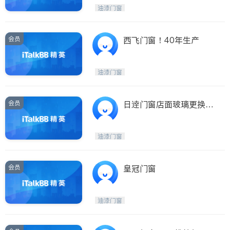
Etobicoke
Hamilton
油漆门窗
Windsor
Aurora
Stouffville
Maple
会员
西飞门窗！40年生产
Waterloo
Guelph
Burlington
Ajax
油漆门窗
Vaughan
Whitby
Oshawa
Niagara Falls
会员
日逹门窗店面玻璃更换
（特价中）
Pickering
Concord
Port Perry
King
油漆门窗
ON - Other Cities
会员
皇冠门窗
油漆门窗