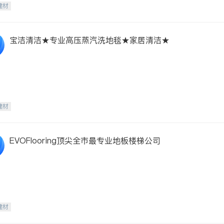
建材
宝洁清洁★专业高压蒸汽洗地毯★家居清洁★
建材
EVOFlooring顶尖全市最专业地板楼梯公司
建材