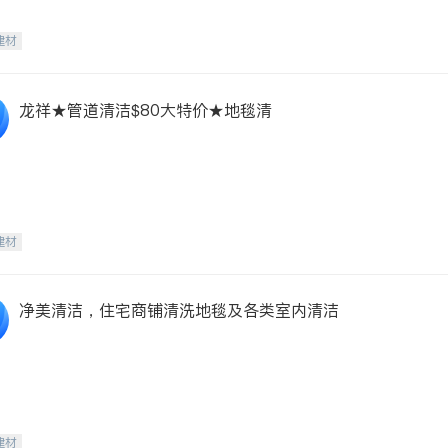
建材
龙祥★管道清洁$80大特价★地毯清
建材
净美清洁，住宅商铺清洗地毯及各类室内清洁
建材