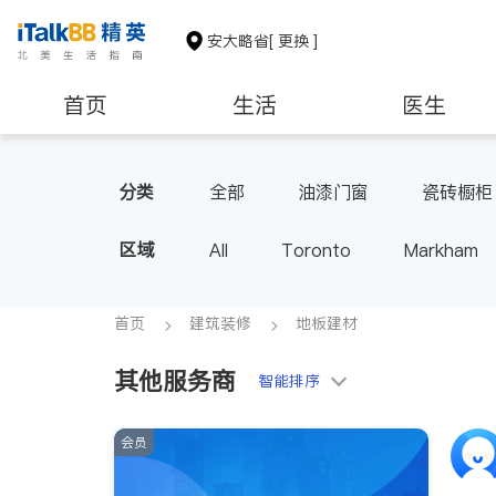
安大略省
[ 更换 ]
首页
生活
医生
建筑装修
分类
全部
油漆门窗
瓷砖橱柜
区域
All
Toronto
Markham
Thornhill
Brampton
Oak
Aurora
Stouffville
Map
首页
建筑装修
地板建材
Oshawa
Niagara Falls
其他服务商
智能排序
会员