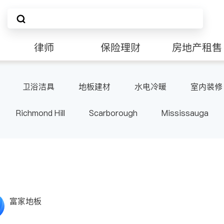
律师
保险理财
房地产租售
卫浴洁具
地板建材
水电冷暖
室内装修
Richmond Hill
Scarborough
Mississauga
ville
Kitchener
Newmarket
Etobicoke
le
Waterloo
Guelph
Burlington
Ajax
Pickering
Concord
Port Perry
King
ON
富家地板