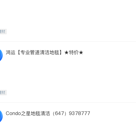
建材
鸿运【专业管道清洁地毯】★特价★
建材
Condo之星地毯清洁（647）9378777