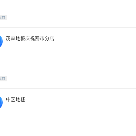
建材
茂森地板庆祝密市分店
建材
中艺地毯