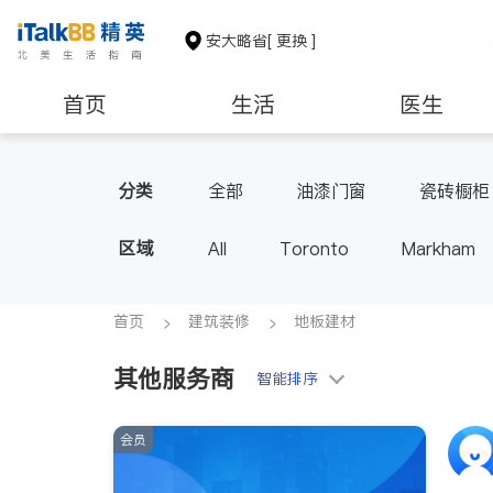
安大略省
[ 更换 ]
首页
生活
医生
建筑装修
分类
全部
油漆门窗
瓷砖橱柜
区域
All
Toronto
Markham
Thornhill
Brampton
Oak
Aurora
Stouffville
Map
首页
建筑装修
地板建材
Oshawa
Niagara Falls
其他服务商
智能排序
会员