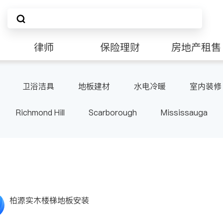
律师
保险理财
房地产租售
卫浴洁具
地板建材
水电冷暖
室内装修
Richmond Hill
Scarborough
Mississauga
ville
Kitchener
Newmarket
Etobicoke
le
Waterloo
Guelph
Burlington
Ajax
Pickering
Concord
Port Perry
King
ON
柏源实木楼梯地板安装