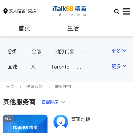
安大略省
[ 更换 ]
首页
生活
医生
律师
更多
分类
全部
油漆门窗
瓷砖橱柜
卫浴洁具
保险理财
房地产租售
更多
区域
All
Toronto
地板建材
水电冷暖
Markham
Richmond Hill
室内装修
银行贷款
会计师
Scarborough
首页
建筑装修
地板建材
Mississauga
Ottawa
其他服务商
建筑装修
智能排序
North York
Thornhill
Brampton
Oakville
会员
富家地板
Kitchener
Newmarket