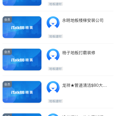
Etobicoke
Hamilton
地板建材
Windsor
Aurora
Stouffville
Maple
会员
永明地板楼梯安装公司
Waterloo
Guelph
Burlington
Ajax
地板建材
Vaughan
Whitby
Oshawa
Niagara Falls
会员
杨子地板打磨装修
Pickering
Concord
Port Perry
King
地板建材
ON - Other Cities
会员
龙祥★管道清洁$80大特
价★地毯清
地板建材