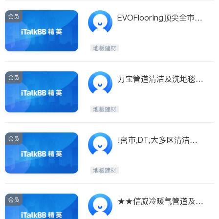
会员
EVOFlooring顶尖全市最
专业地板楼梯公司
地板建材
会员
力宝管道清洁及洗地毯*
全新Truckmount大机
地板建材
会员
!密市,DT,大多区清洁地
毯清洗
地板建材
会员
★★信威冷暖气管道及地
毯清洁★★$99大特价